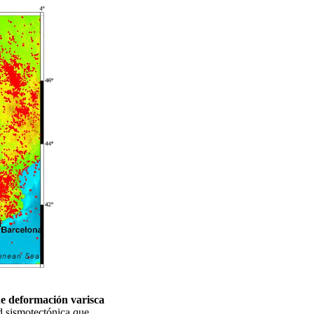
de deformación varisca
ad sismotectónica que