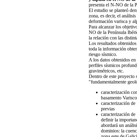
presenta el N-NO de la Pe
El estudio se planteó den
zona, es decir, el análisi
deformación varisca y alp
Para alcanzar los objetiv
NO de la Península Ibéric
la relación con las distin
Los resultados obtenidos
toda la información obten
riesgo sísmico.
A los datos obtenidos en
perfiles sísmicos profund
gravimétricos, etc.
Dentro de este proyecto 
"fundamentalmente geológi
caracterización com
basamento Varisco
caracterización de 
previas
caracterización de
definir la importan
abordará un análisi
dominios: la cuenca
zona este de Galic