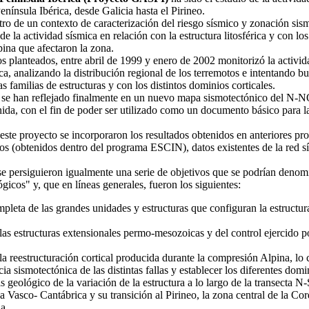
nínsula Ibérica, desde Galicia hasta el Pirineo.
tro de un contexto de caracterización del riesgo sísmico y zonación sis
s de la actividad sísmica en relación con la estructura litosférica y con 
ina que afectaron la zona.
os planteados, entre abril de 1999 y enero de 2002 monitorizó la activi
a, analizando la distribución regional de los terremotos e intentando bu
tas familias de estructuras y con los distintos dominios corticales.
 se han reflejado finalmente en un nuevo mapa sismotectónico del N-N
ida, con el fin de poder ser utilizado como un documento básico para l
 este proyecto se incorporaron los resultados obtenidos en anteriores p
os (obtenidos dentro del programa ESCIN), datos existentes de la red sí
se persiguieron igualmente una serie de objetivos que se podrían deno
cos" y, que en líneas generales, fueron los siguientes:
pleta de las grandes unidades y estructuras que configuran la estructura
las estructuras extensionales permo-mesozoicas y del control ejercido po
 la reestructuración cortical producida durante la compresión Alpina, lo
cia sismotectónica de las distintas fallas y establecer los diferentes dom
s geológico de la variación de la estructura a lo largo de la transecta N-
 Vasco- Cantábrica y su transición al Pirineo, la zona central de la Cord
ia