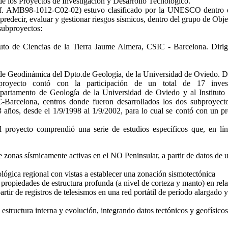
e los Proyectos de Investigación y Desarrollo Tecnológico.
. AMB98-1012-C02-02) estuvo clasificado por la UNESCO dentro d
redecir, evaluar y gestionar riesgos sísmicos, dentro del grupo de Objet
 subproyectos:
tuto de Ciencias de la Tierra Jaume Almera, CSIC - Barcelona. Dirig
e Geodinámica del Dpto.de Geología, de la Universidad de Oviedo. Di
royecto contó con la participación de un total de 17 investi
artamento de Geología de la Universidad de Oviedo y al Instituto 
Barcelona, centros donde fueron desarrollados los dos subproyectos
3 años, desde el 1/9/1998 al 1/9/2002, para lo cual se contó con un p
el proyecto comprendió una serie de estudios específicos que, en lín
 zonas sísmicamente activas en el NO Peninsular, a partir de datos de un
ológica regional con vistas a establecer una zonación sismotectónica
 propiedades de estructura profunda (a nivel de corteza y manto) en rela
artir de registros de telesismos en una red portátil de período alargado
estructura interna y evolución, integrando datos tectónicos y geofísicos