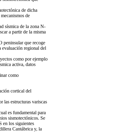
motectónica de dicha
los mecanismos de
dad sísmica de la zona N-
scar a partir de la misma
O peninsular que recoge
a evaluación regional del
royectos como por ejemplo
smica activa, datos
minar como
ción cortical del
r las estructuras variscas
 cual es fundamental para
inios sismotectónicos. Se
S en los siguientes
illera Cantábrica y, la