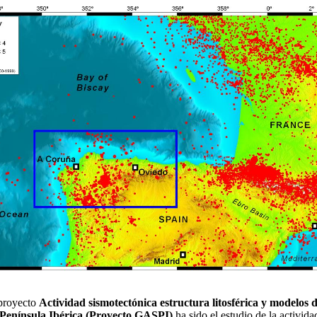
 proyecto
Actividad sismotectónica estructura litosférica y modelos 
a Península Ibérica (Proyecto GASPI)
ha sido el estudio de la activid