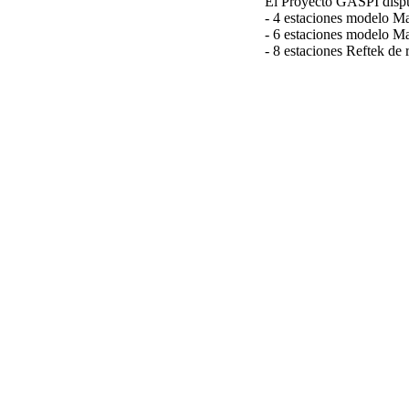
El Proyecto GASPI dispus
- 4 estaciones modelo Mar
- 6 estaciones modelo Ma
- 8 estaciones Reftek de 