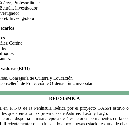
uárez, Profesor titular
eltrán, Investigador
nvestigador
ret, Investigadora
Becarios
ces
ález Cortina
ndez
dríguez
nández
rvadores (EPO)
rias. Consejería de Cultura y Educación
Consellería de Educación e Ordenación Universitaria
RED SÍSMICA
da en el NO de la Península Ibérica por el proyecto GASPI estuvo 
tiles que abarcaron las provincias de Asturias, León y Lugo.
Nacional disponía la misma época de 4 estaciones permanentes en la c
entemente se han instalado cinco nuevas estaciones, una de ellas e