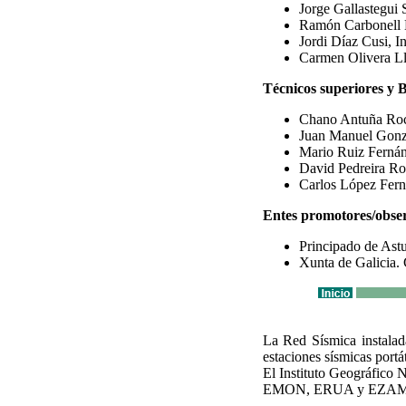
Jorge Gallastegui S
Ramón Carbonell B
Jordi Díaz Cusi, I
Carmen Olivera Llo
Técnicos superiores y 
Chano Antuña Ro
Juan Manuel Gonz
Mario Ruiz Ferná
David Pedreira Ro
Carlos López Fer
Entes promotores/obse
Principado de Astu
Xunta de Galicia. 
La Red Sísmica instala
estaciones sísmicas portá
El Instituto Geográfico 
EMON, ERUA y EZAM. Reci