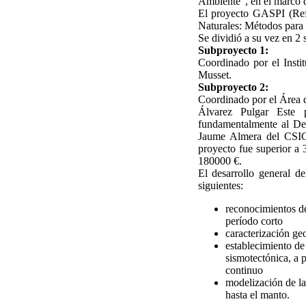
Ambiente", en el marco d
El proyecto GASPI (Ref
Naturales: Métodos para p
Se dividió a su vez en 2
Subproyecto 1:
Coordinado por el Insti
Musset.
Subproyecto 2:
Coordinado por el Área d
Álvarez Pulgar Este p
fundamentalmente al Dep
Jaume Almera del CSIC-
proyecto fue superior a 
180000 €.
El desarrollo general d
siguientes:
reconocimientos de
período corto
caracterización ge
establecimiento de
sismotectónica, a p
continuo
modelización de la 
hasta el manto.