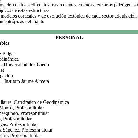
ormación de los sedimentos más recientes, cuencas terciarias paleógenas
gicos de estas estructuras
 modelos corticales y de evolución tectónica de cada sector adquisición
nisotrópicas del manto
PERSONAL
ables
z Pulgar
odinámica
 - Universidad de Oviedo
et
igación
 - Instituto Jaume Almera
llaure, Catedrático de Geodinámica
lonso, Profesor titular
segundo, Profesor titular
, Profesor titular
as, Profesor titular
 Sánchez, Profesora titular
ro, Profesora titular