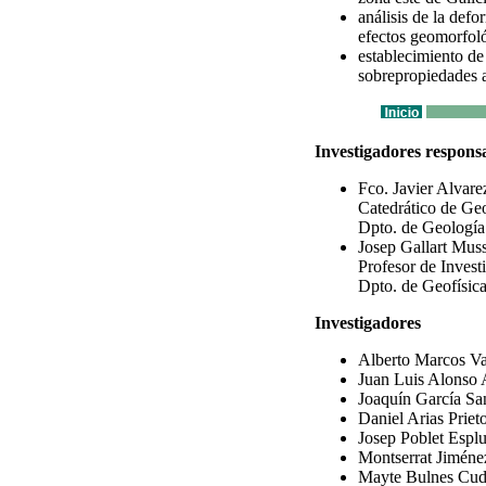
análisis de la def
efectos geomorfoló
establecimiento de
sobrepropiedades a
Investigadores respons
Fco. Javier Alvare
Catedrático de Ge
Dpto. de Geología
Josep Gallart Muss
Profesor de Invest
Dpto. de Geofísica
Investigadores
Alberto Marcos Va
Juan Luis Alonso A
Joaquín García San
Daniel Arias Prieto
Josep Poblet Esplug
Montserrat Jiménez
Mayte Bulnes Cudei